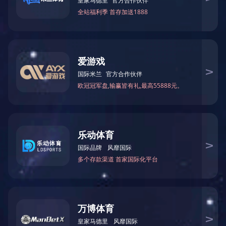
小包装食用油生产线
日化产品生产线
礼品箱生产线
瓶装产品生产线
杯装产品生产线
袋装产品生产线
罐装产品生产线
全自动高速智能裹包设备
全自动智能码垛系统
全自动智能输送系统
塑瓶吹制设备
一步法注吹成型设备（液压版）
一步法注吹成型设备（全电版）
一步法注拉吹成型设备（液压版）
一步法注拉吹成型设备(全电版）
一步法挤吹成型设备（液压版）
一步法挤吹成型设备（全电版）
两步法高速PET塑瓶拉吹成型设备
销售与服务
