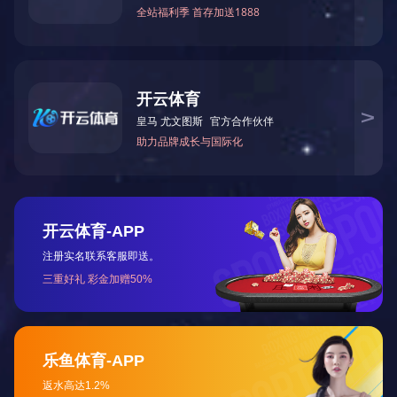
我们的优势
区域覆盖
中亚客户
在线留言
新闻与媒体

企业新闻
行业新闻
投资者关系
米兰体育官网登录入口（中国）有限公司

米兰体育官网登录入口（中国）有限公司
在线留言