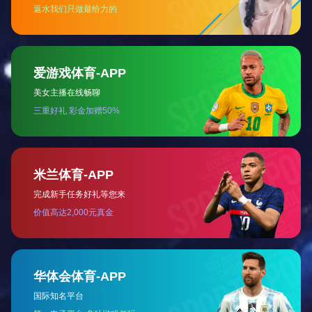


发展历程
企业文化
中亚荣誉
技术创新
品质管理
精密制造
企业简介


您现在的位置：
首页
>
关于我们