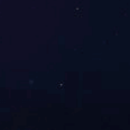
sales@zhongyagroup.com
关于中亚
企业简介
发展历程
企业文化
中亚荣誉