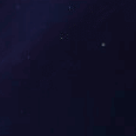
塑瓶吹制设备

一步法注吹设备
一步法注拉吹设备
一步法挤吹设备
两步法旋转式拉吹设备
您现在的位置：
首页
>
产品与解决方案
>
后道智能包装生产线
>
小包装食用油生产线