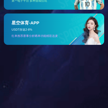
预制杯灌装封口设备
直线式塑瓶灌装封口设备
后道智能包装生产线

小包装食用油生产线
日化产品生产线
礼品箱生产线
瓶装产品生产线
杯装产品生产线
袋装产品生产线
罐装产品生产线