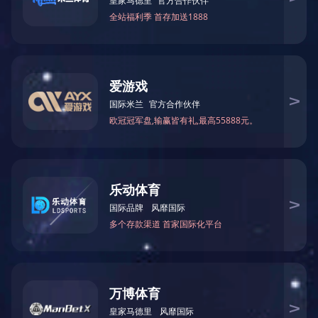
小包装食用油生产线
日化产品生产线
礼品箱生产线
瓶装产品生产线
杯装产品生产线
袋装产品生产线
罐装产品生产线
全自动高速智能裹包设备
全自动智能码垛系统
全自动智能输送系统
塑瓶吹制设备
一步法注吹成型设备（液压版）
一步法注吹成型设备（全电版）
一步法注拉吹成型设备（液压版）
一步法注拉吹成型设备(全电版）
一步法挤吹成型设备（液压版）
一步法挤吹成型设备（全电版）
两步法高速PET塑瓶拉吹成型设备
销售与服务
