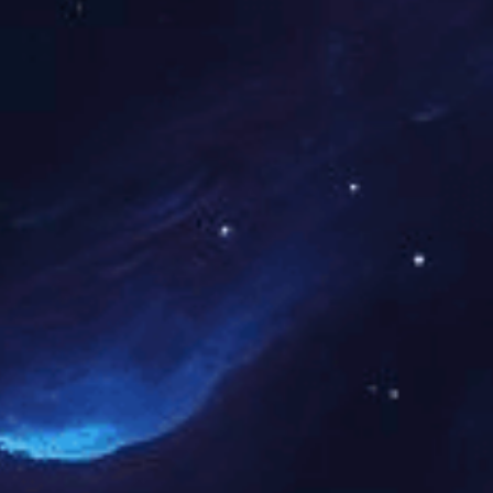
零售价
0.0
元
市场价
0.0
元
浏览量:
1000
产品编号
数量
-
+
库存:
0
立即询价
所属分类
返回列表
米兰体育官网登录入口（中国）有限公司
