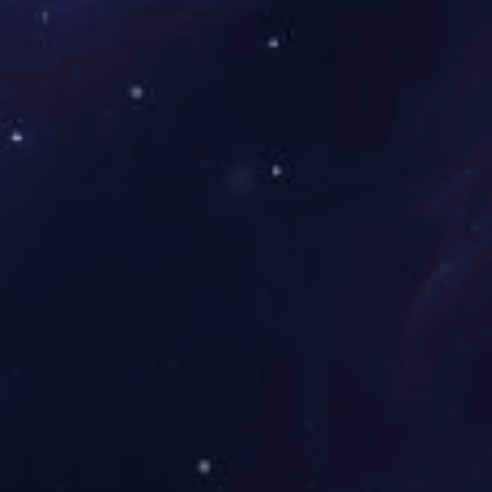
1
分享
资质荣誉
产品描述
[[[[[[[[[[[[[[[[[[[[[[[[[[[[[[[[[[[[[[[[[[[[[[[[[[[[[[[[[[[[[[[[[[[[[[[[[[[[[[[[[[[[[
参数]]]]]]]]]]]]]]]]]]]]]]]]]]]]]]]]]]]]]]]]]]]]]]]]]]]]]]]]]]]]]]]]]]]]]]]]]]]]]]]]]]]]
该机为二步法全自动旋式拉伸吹塑成型设备，适用于PET、
送坯、加热、传输、拉伸、吹气、冷却、成品输送。整机主要
大模架系列
名 称
SBM 6
SBM 10
SBM 1
吹瓶站数量
6
10
14
12000
20000
24000
产 量
100～2500ml
100～2500ml
100～250
容 量
小模架系列