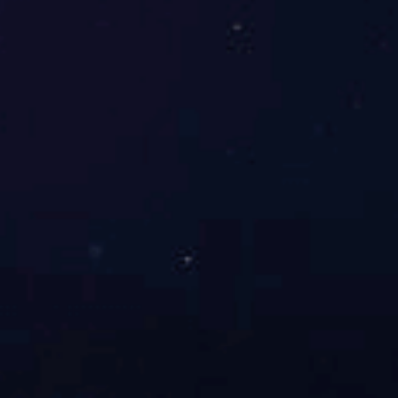
S
SBM 24S
24
48000
0ml
100 ～ 700ml