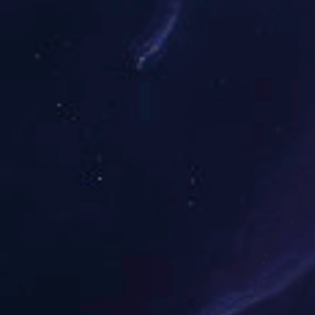
区域覆盖
中亚客户
在线留言
新闻与媒体

企业新闻
行业新闻
投资者关系
米兰体育官网登录入口（中国）有限公司

米兰体育官网登录入口（中国）有限公司
在线留言