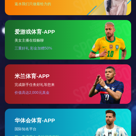


企业新闻
行业新闻


您现在的位置：
首页
>
新闻与媒体
>
企业新闻
[荐]