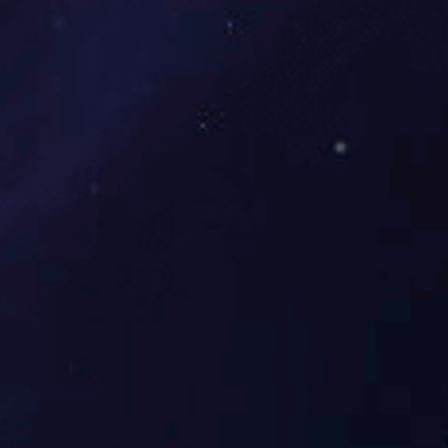
本次技能比武大赛共设钳工、焊工、电工、VF、SL、普
车、质检等七个比赛项目，比赛工种覆盖面更广，实操性更
强，采用“理论+实操”综合考评模式，理论考核内容紧密围绕
公司实际生产中的操作标准、工艺流程和专业理论基础，确保
了考核内容的实用性，实操环节则全面检验了员工在真实工作
场景下的规范操作、精准作业与专业能力。经过严格评审和审
查，各比赛项目共有21名选手凭借扎实功底和稳定发挥，分别
获得冠、亚、季军荣誉。
本次技能比武大赛不仅是一次技艺的较量，更是中亚重视
技能人才、推动团队整体技能提升的切实体现。通过比赛，进
一步激发了广大员工钻研技术、提升技能的热情。
未来，中亚将持续完善技能人才评价与激励机制，为高质
量发展提供坚实的人才支撑。
[荐]
技能争霸 匠心筑梦