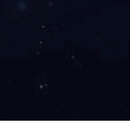
获得冠、亚、季军荣誉。
本次技能比武大赛不仅是一次技艺的较量，更是中亚重视
技能人才、推动团队整体技能提升的切实体现。通过比赛，进
一步激发了广大员工钻研技术、提升技能的热情。
未来，中亚将持续完善技能人才评价与激励机制，为高质
量发展提供坚实的人才支撑。
分类：
企业新闻
作者：
中亚股份
来源：
中亚股份
发布时间：
2026-01-16
访问量：
0
详情
中亚第三届员工技能比武大赛圆满落幕