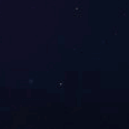
【概要描述】
-中亚第三届员工技能比武大赛圆满落幕
为进一步加强公司技能型专业人才队伍建设，推动员工专
业技能素质的全面提升，公司第三届员工技能比武大赛实操比
赛于1月10日和1月11日分别在杭州和临安两大赛区顺利举行。
本次技能比武大赛共设钳工、焊工、电工、VF、SL、普
车、质检等七个比赛项目，比赛工种覆盖面更广，实操性更
强，采用“理论+实操”综合考评模式，理论考核内容紧密围绕
公司实际生产中的操作标准、工艺流程和专业理论基础，确保
了考核内容的实用性，实操环节则全面检验了员工在真实工作
场景下的规范操作、精准作业与专业能力。经过严格评审和审
查，各比赛项目共有21名选手凭借扎实功底和稳定发挥，分别